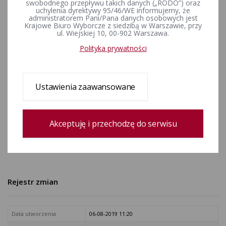
WYBORCZE
swobodnego przepływu takich danych („RODO”) oraz
uchylenia dyrektywy 95/46/WE informujemy, że
administratorem Pani/Pana danych osobowych jest
OBWODOWE KOMISJE
Krajowe Biuro Wyborcze z siedzibą w Warszawie, przy
ul. Wiejskiej 10, 00-902 Warszawa.
WYBORCZE
Polityka prywatności
WZORY DOKUMENTÓW ZWIĄZANYCH Z TWORZENIEM
Ustawienia zaawansowane
KOMITETÓW WYBORCZYCH STANOWIĄ ZAŁĄCZNIKI DO
ODPOWIEDNIEJ INFORMACJI W SPRAWIE UTWORZENIA
KOMITETÓW WYBORCZYCH I DOSTĘPNE SĄ POD ADRESEM:
Akceptuję i przechodzę do serwisu
DOKUMENTY
Rejestr zmian
Data utworzenia
06-08-2019 11:20