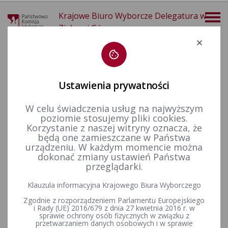
Krajowe Biuro Wyborcze Delegatura w
Zielonej Górze
Deklaracja dostępności
Ustawienia prywatności
W celu świadczenia usług na najwyższym
poziomie stosujemy pliki cookies.
więcej
Korzystanie z naszej witryny oznacza, że
będą one zamieszczane w Państwa
Wzory dokumentów
Wybory samorządowe i referenda lokalne
urządzeniu. W każdym momencie można
dokonać zmiany ustawień Państwa
przeglądarki.
WZORY DOKUMENTÓW ZWIĄZANYCH ZE ZGŁASZANIEM
KANDYDATÓW DO KOMISJI WYBORCZYCH STANOWIĄ
ZAŁĄCZNIK
Klauzula informacyjna Krajowego Biura Wyborczego
DO ODPOWIEDNIEJ UCHWAŁY PAŃSTWOWEJ KOMISJI
WYBORCZEJ I DOSTĘPNE SĄ POD ADRESEM:
Zgodnie z rozporządzeniem Parlamentu Europejskiego
i Rady (UE) 2016/679 z dnia 27 kwietnia 2016 r. w
TERYTORIALNE KOMISJE
sprawie ochrony osób fizycznych w związku z
przetwarzaniem danych osobowych i w sprawie